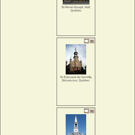
St-René-Goupil, Hull,
Québec
St-Edouard-de-Gentilly,
Bécancour, Québec