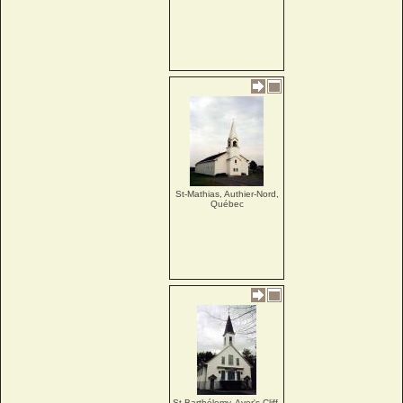
St-Mathias, Authier-Nord,
Québec
St-Barthélemy, Ayer's-Cliff,