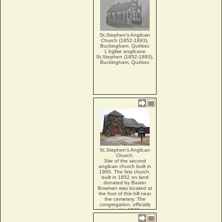
St.Stephen's Anglican
Church (1852-1893),
Buckingham, Québec
L'église anglicane
St.Stephen (1852-1893),
Buckingham, Québec
St.Stephen's Anglican
Church:
Site of the second
anglican church built in
1900. The first church,
built in 1852 on land
donated by Baxter
Bowman was located at
the foot of this hill near
the cemetery. The
congregation, officially
organized in 1845, was
visited by missionairies
until 1850, when