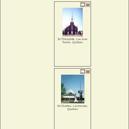
St-Théophile, Lac-à-la-
Tortue, Québec
St-Charles, Lachenaie,
Québec