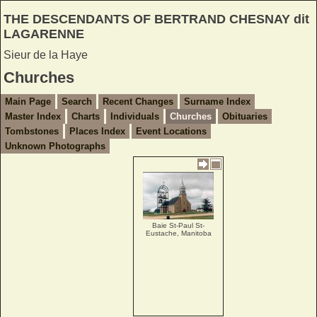
THE DESCENDANTS OF BERTRAND CHESNAY dit
LAGARENNE
Sieur de la Haye
Churches
Main Page
Search
Recent Changes
Surname Index
Master Index
Charts
Individuals
Churches
Obituaries
Tombstones
Places Index
Event Locations
Unknown Photographs
Baie St-Paul St-
Eustache, Manitoba